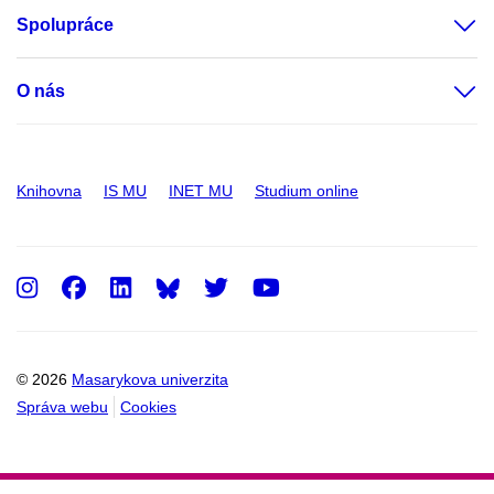
Spolupráce
O nás
Knihovna
IS MU
INET MU
Studium online
Instagram
Facebook
LinkedIn
Twitter
Youtube
© 2026
Masarykova univerzita
Správa webu
Cookies