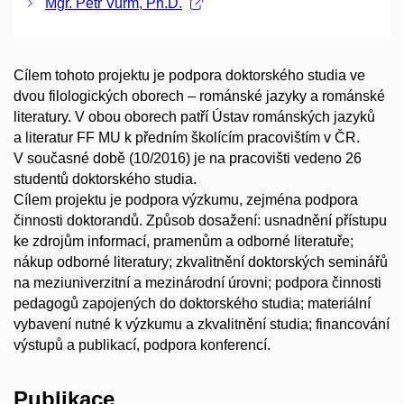
Mgr. Petr Vurm, Ph.D.
Cílem tohoto projektu je podpora doktorského studia ve
dvou filologických oborech – románské jazyky a románské
literatury. V obou oborech patří Ústav románských jazyků
a literatur FF MU k předním školícím pracovištím v ČR.
V současné době (10/2016) je na pracovišti vedeno 26
studentů doktorského studia.
Cílem projektu je podpora výzkumu, zejména podpora
činnosti doktorandů. Způsob dosažení: usnadnění přístupu
ke zdrojům informací, pramenům a odborné literatuře;
nákup odborné literatury; zkvalitnění doktorských seminářů
na meziuniverzitní a mezinárodní úrovni; podpora činnosti
pedagogů zapojených do doktorského studia; materiální
vybavení nutné k výzkumu a zkvalitnění studia; financování
výstupů a publikací, podpora konferencí.
Publikace