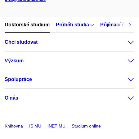
Doktorské studium
Průběh studia
Přijímací řízení
Chci studovat
Výzkum
Spolupráce
O nás
Knihovna
IS MU
INET MU
Studium online