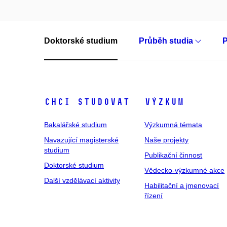
Doktorské studium
Průběh studia
P
Chci studovat
Výzkum
Bakalářské studium
Výzkumná témata
Navazující magisterské
Naše projekty
studium
Publikační činnost
Doktorské studium
Vědecko-výzkumné akce
Další vzdělávací aktivity
Habilitační a jmenovací
řízení