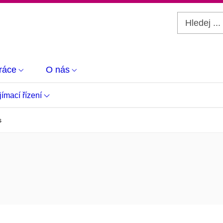
ráce
O nás
jímací řízení
s