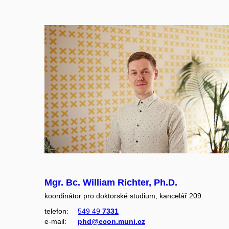
Mgr. Bc. William Richter, Ph.D.
koordinátor pro doktorské studium, kancelář 209
telefon:
549 49
7331
e‑mail:
phd@econ.muni.cz