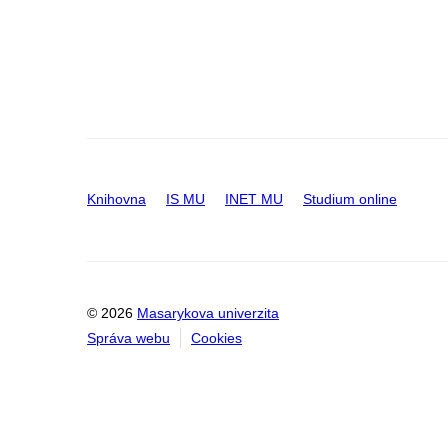
Knihovna
IS MU
INET MU
Studium online
© 2026
Masarykova univerzita
Správa webu
Cookies