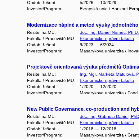
Období řešení:
5/2026 — 10/2029
Investor/Program:
Evropská unie / Horizont Evro
Modernizace náplně a metod výuky jednotného 
Řešitel na MU:
doc. Ing. Daniel Němec, Ph.D.
Fakulta / Pracoviště MU:
Ekonomicko-správní fakulta
Období řešení:
9/2023 — 6/2024
Investor/Program:
Masarykova univerzita / Inov
Projektově orientovaná výuka předmětů Optima
Řešitel na MU:
Ing. Mgr. Markéta Matulová, P
Fakulta / Pracoviště MU:
Ekonomicko-správní fakulta
Období řešení:
1/2020 — 12/2020
Investor/Program:
Masarykova univerzita / Fond
New Public Governance, co-production and hy
Řešitel na MU:
doc. Ing. Gabriela Daniel, PhD
Fakulta / Pracoviště MU:
Ekonomicko-správní fakulta
Období řešení:
1/2018 — 12/2018
Investor/Program:
Masarykova univerzita / Gran