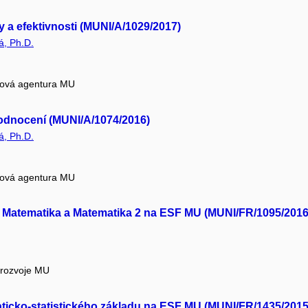
y a efektivnosti (MUNI/A/1029/2017)
á, Ph.D.
tová agentura MU
 hodnocení (MUNI/A/1074/2016)
á, Ph.D.
tová agentura MU
ů Matematika a Matematika 2 na ESF MU (MUNI/FR/1095/2016
 rozvoje MU
ticko-statistického základu na ESF MU (MUNI/FR/1435/2015