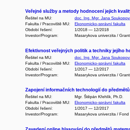
Veřejné služby a metody hodnocení jejich kvalit
Řešitel na MU:
doc. Ing. Mgr. Jana Soukopov
Fakulta / Pracoviště MU:
Ekonomicko-správní fakulta
Období řešení:
1/2018 — 12/2018
Investor/Program:
Masarykova univerzita / Gran
Efektivnost veřejných politik a techniky jejího
Řešitel na MU:
doc. Ing. Mgr. Jana Soukopov
Fakulta / Pracoviště MU:
Ekonomicko-správní fakulta
Období řešení:
1/2017 — 12/2017
Investor/Program:
Masarykova univerzita / Gran
Zapojení informačních technologií do předmět
Řešitel na MU:
Mgr. Štěpán Křehlík, Ph.D.
Fakulta / Pracoviště MU:
Ekonomicko-správní fakulta
Období řešení:
1/2017 — 12/2017
Investor/Program:
Masarykova univerzita / Fond
Zavedení online hlasování do předmětů matema