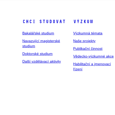
Chci studovat
Výzkum
Bakalářské studium
Výzkumná témata
Navazující magisterské
Naše projekty
studium
Publikační činnost
Doktorské studium
Vědecko-výzkumné akce
Další vzdělávací aktivity
Habilitační a jmenovací
řízení