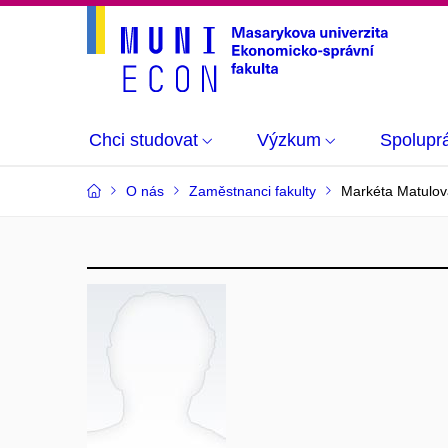
Chci studovat
Výzkum
Spolupr
O nás
Zaměstnanci fakulty
Markéta Matulov