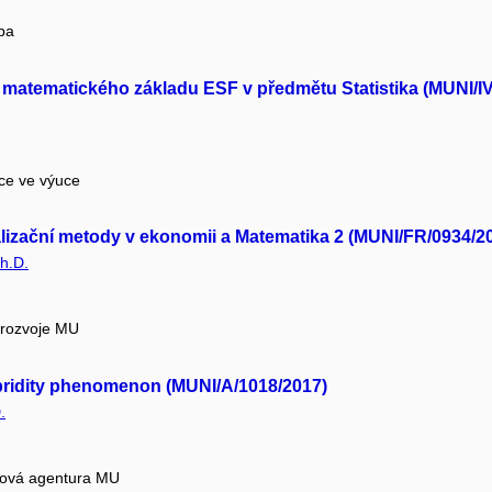
pa
matematického základu ESF v předmětu Statistika (MUNI/I
ace ve výuce
lizační metody v ekonomii a Matematika 2 (MUNI/FR/0934/2
h.D.
 rozvoje MU
bridity phenomenon (MUNI/A/1018/2017)
.
tová agentura MU