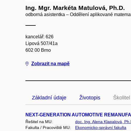
Ing. Mgr. Markéta Matulová, Ph.D.
odborná asistentka – Oddělení aplikované matemati
kancelář: 626
Lipová 507/41a
602 00 Brno
Zobrazit na mapě
Základní údaje
Životopis
Školitel
NEXT-GENERATION AUTOMOTIVE REMANUFAC
Řešitel na MU:
doc. Ing. Alena Klapalová, Ph.
Fakulta / Pracoviště MU:
Ekonomicko-správní fakulta