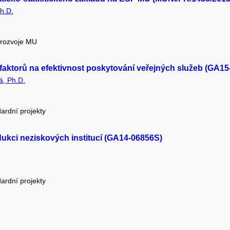
h.D.
 rozvoje MU
faktorů na efektivnost poskytování veřejných služeb (GA1
á, Ph.D.
ardní projekty
odukci neziskových institucí (GA14-06856S)
ardní projekty