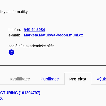
ky a informatiky
telefon:
549 49
5984
e‑mail:
Marketa.Matulova@econ.muni.cz
sociální a akademické sítě:
Kvalifikace
Publikace
Projekty
Výuk
TURING (101294797)
D.