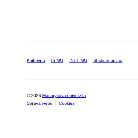
Knihovna
IS MU
INET MU
Studium online
© 2026
Masarykova univerzita
Správa webu
Cookies