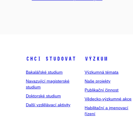
Chci studovat
Výzkum
Bakalářské studium
Výzkumná témata
Navazující magisterské
Naše projekty
studium
Publikační činnost
Doktorské studium
Vědecko-výzkumné akce
Další vzdělávací aktivity
Habilitační a jmenovací
řízení