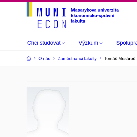
Chci studovat
Výzkum
Spolupr
O nás
Zaměstnanci fakulty
Tomáš Mesároš