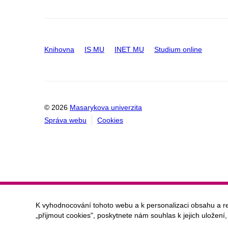
Knihovna
IS MU
INET MU
Studium online
© 2026
Masarykova univerzita
Správa webu
Cookies
K vyhodnocování tohoto webu a k personalizaci obsahu a r
„přijmout cookies", poskytnete nám souhlas k jejich uložení