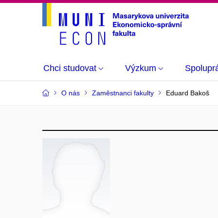
Chci studovat
Výzkum
Spolupr
O nás
Zaměstnanci fakulty
Eduard Bakoš