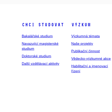
Chci studovat
Výzkum
Bakalářské studium
Výzkumná témata
Navazující magisterské
Naše projekty
studium
Publikační činnost
Doktorské studium
Vědecko-výzkumné akce
Další vzdělávací aktivity
Habilitační a jmenovací
řízení