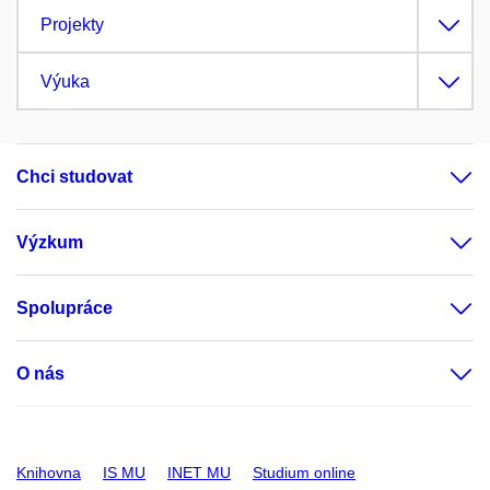
Projekty
Výuka
Chci studovat
Výzkum
Spolupráce
O nás
Knihovna
IS MU
INET MU
Studium online