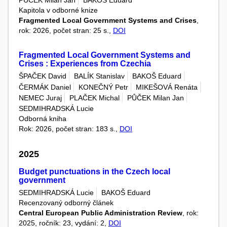
PŮČEK Milan Jan
BAKOŠ Eduard
Kapitola v odborné knize
Fragmented Local Government Systems and Crises
,
rok: 2026, počet stran: 25 s.,
DOI
Fragmented Local Government Systems and
Crises : Experiences from Czechia
ŠPAČEK David
BALÍK Stanislav
BAKOŠ Eduard
ČERMÁK Daniel
KONEČNÝ Petr
MIKEŠOVÁ Renáta
NEMEC Juraj
PLAČEK Michal
PŮČEK Milan Jan
SEDMIHRADSKÁ Lucie
Odborná kniha
Rok: 2026, počet stran: 183 s.,
DOI
2025
Budget punctuations in the Czech local
government
SEDMIHRADSKÁ Lucie
BAKOŠ Eduard
Recenzovaný odborný článek
Central European Public Administration Review
, rok:
2025, ročník: 23, vydání: 2,
DOI