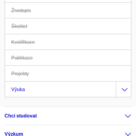
Životopis
Školitel
Kvalifikace
Publikace
Projekty
Výuka
Chci studovat
Výzkum