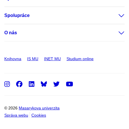
Spolupráce
O nás
Knihovna
IS MU
INET MU
Studium online
Instagram
Facebook
LinkedIn
Twitter
Youtube
© 2026
Masarykova univerzita
Správa webu
Cookies