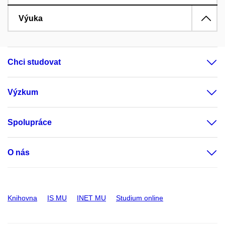
Výuka
Chci studovat
Výzkum
Spolupráce
O nás
Knihovna
IS MU
INET MU
Studium online