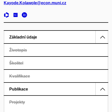
Kayode.Kolawole@econ.muni.cz
Základní údaje
Životopis
Školitel
Kvalifikace
Publikace
Projekty