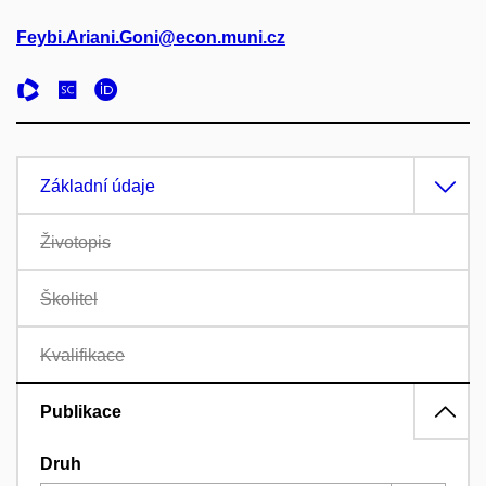
Feybi.Ariani.Goni@econ.muni.cz
Základní údaje
Životopis
Školitel
Kvalifikace
Publikace
Druh