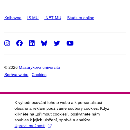
Knihovna
IS MU
INET MU
Studium online
Instagram
Facebook
LinkedIn
Twitter
Youtube
© 2026
Masarykova univerzita
Správa webu
Cookies
K vyhodnocování tohoto webu a k personalizaci
obsahu a reklam používáme soubory cookies. Když
klikněte na „přijmout cookies", poskytnete nám
souhlas k jejich uložení, správě a analýze.
Upravit možnosti