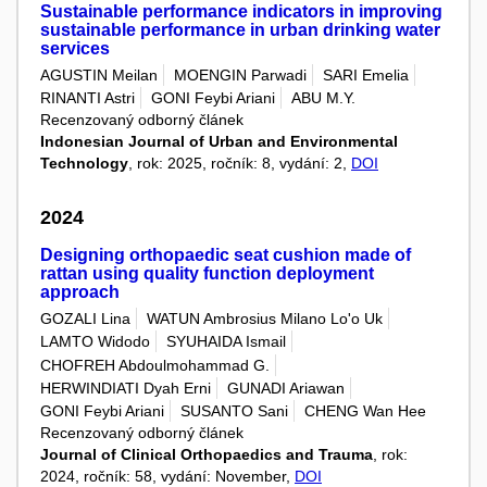
Sustainable performance indicators in improving
sustainable performance in urban drinking water
services
AGUSTIN Meilan
MOENGIN Parwadi
SARI Emelia
RINANTI Astri
GONI Feybi Ariani
ABU M.Y.
Recenzovaný odborný článek
Indonesian Journal of Urban and Environmental
Technology
, rok: 2025, ročník: 8, vydání: 2,
DOI
2024
Designing orthopaedic seat cushion made of
rattan using quality function deployment
approach
GOZALI Lina
WATUN Ambrosius Milano Lo'o Uk
LAMTO Widodo
SYUHAIDA Ismail
CHOFREH Abdoulmohammad G.
HERWINDIATI Dyah Erni
GUNADI Ariawan
GONI Feybi Ariani
SUSANTO Sani
CHENG Wan Hee
Recenzovaný odborný článek
Journal of Clinical Orthopaedics and Trauma
, rok:
2024, ročník: 58, vydání: November,
DOI