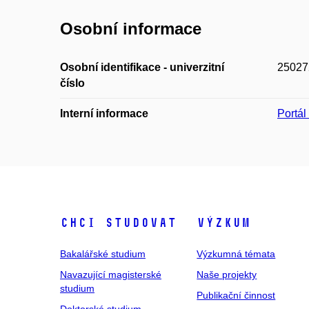
Osobní informace
Osobní identifikace - univerzitní
25027
číslo
Interní informace
Portá
Chci studovat
Výzkum
Bakalářské studium
Výzkumná témata
Navazující magisterské
Naše projekty
studium
Publikační činnost
Doktorské studium