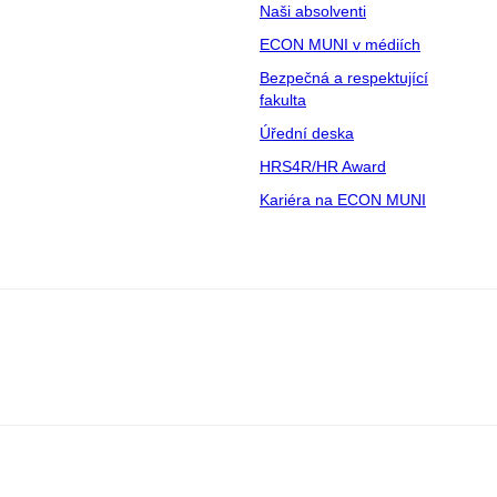
Naši absolventi
ECON MUNI v médiích
Bezpečná a respektující
fakulta
Úřední deska
HRS4R/HR Award
Kariéra na ECON MUNI