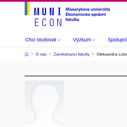
Chci studovat
Výzkum
Spolupr
O nás
Zaměstnanci fakulty
Oleksandra Loto