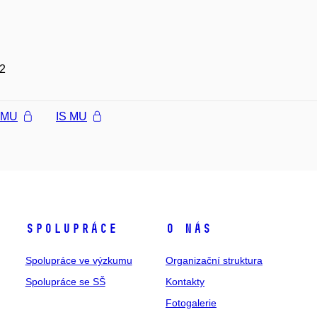
2
l MU
IS MU
Spolupráce
O nás
Spolupráce ve výzkumu
Organizační struktura
Spolupráce se SŠ
Kontakty
Fotogalerie