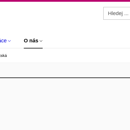
áce
O nás
tská