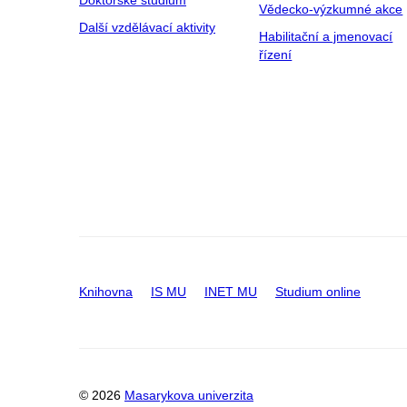
Vědecko-výzkumné akce
Další vzdělávací aktivity
Habilitační a jmenovací
řízení
Knihovna
IS MU
INET MU
Studium online
© 2026
Masarykova univerzita