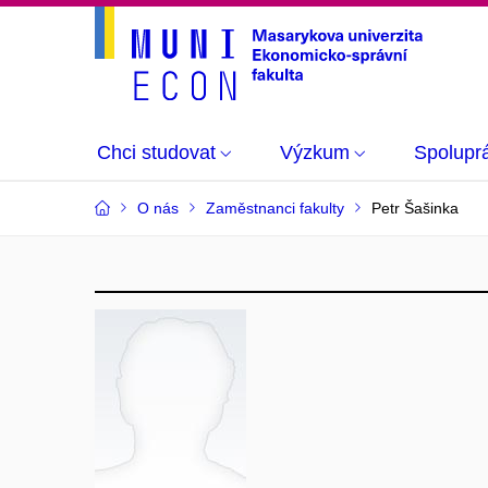
Chci studovat
Výzkum
Spolupr
O nás
Zaměstnanci fakulty
Petr Šašinka