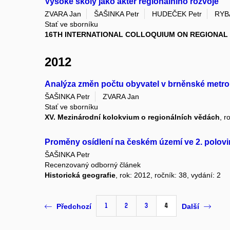
Vysoké školy jako aktér regionálního rozvoje
ZVARA Jan
ŠAŠINKA Petr
HUDEČEK Petr
RYB
Stať ve sborníku
16TH INTERNATIONAL COLLOQUIUM ON REGIONAL
2012
Analýza změn počtu obyvatel v brněnské metropo
ŠAŠINKA Petr
ZVARA Jan
Stať ve sborníku
XV. Mezinárodní kolokvium o regionálních vědách
, r
Proměny osídlení na českém území ve 2. polovin
ŠAŠINKA Petr
Recenzovaný odborný článek
Historická geografie
, rok: 2012, ročník: 38, vydání: 2
1
2
3
4
Předchozí
Další