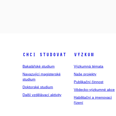
Chci studovat
Výzkum
Bakalářské studium
Výzkumná témata
Navazující magisterské
Naše projekty
studium
Publikační činnost
Doktorské studium
Vědecko-výzkumné akce
Další vzdělávací aktivity
Habilitační a jmenovací
řízení