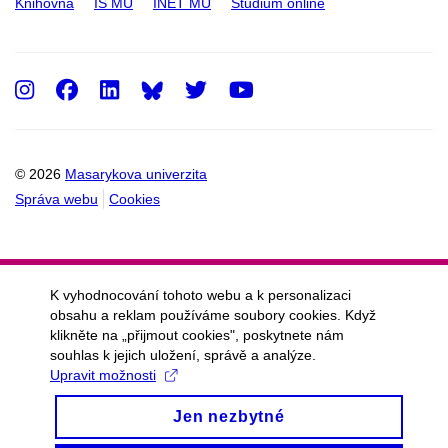
Knihovna
IS MU
INET MU
Studium online
Instagram
Facebook
LinkedIn
Twitter
Youtube
© 2026
Masarykova univerzita
Správa webu
Cookies
K vyhodnocování tohoto webu a k personalizaci
obsahu a reklam používáme soubory cookies. Když
klikněte na „přijmout cookies", poskytnete nám
souhlas k jejich uložení, správě a analýze.
Upravit možnosti
Jen nezbytné