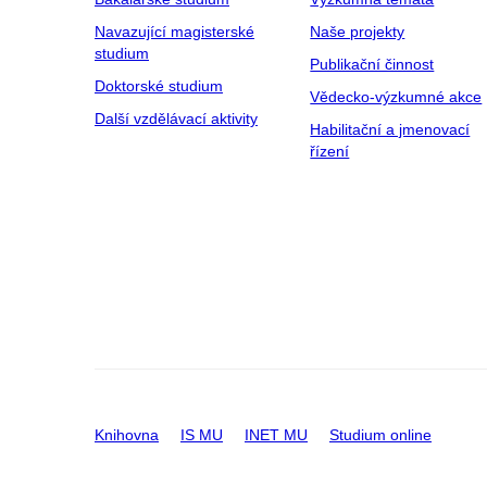
Navazující magisterské
Naše projekty
studium
Publikační činnost
Doktorské studium
Vědecko-výzkumné akce
Další vzdělávací aktivity
Habilitační a jmenovací
řízení
Knihovna
IS MU
INET MU
Studium online