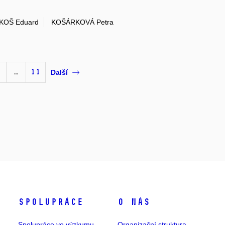
KOŠ Eduard
KOŠÁRKOVÁ Petra
…
11
Další
Spolupráce
O nás
Spolupráce ve výzkumu
Organizační struktura