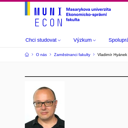
Chci studovat
Výzkum
Spolupr
O nás
Zaměstnanci fakulty
Vladimír Hyánek