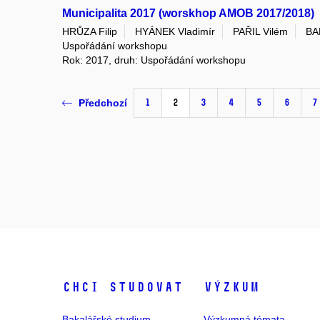
Municipalita 2017 (worskhop AMOB 2017/2018)
HRŮZA Filip
HYÁNEK Vladimír
PAŘIL Vilém
BA
Uspořádání workshopu
Rok: 2017, druh: Uspořádání workshopu
1
2
3
4
5
6
7
Předchozí
Chci studovat
Výzkum
Bakalářské studium
Výzkumná témata