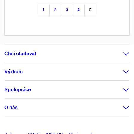
1
2
3
4
5
Chci studovat
Výzkum
Spolupráce
O nás