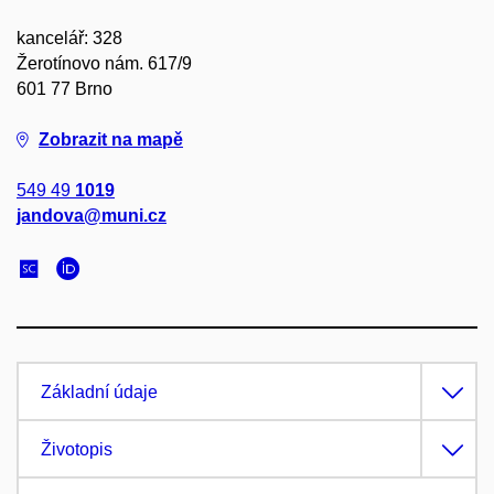
kancelář: 328
Žerotínovo nám. 617/9
601 77 Brno
Zobrazit na mapě
549 49
1019
jandova@muni.cz
Základní údaje
Životopis