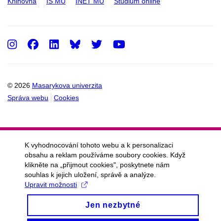
Knihovna
IS MU
INET MU
Studium online
Instagram
Facebook
LinkedIn
Twitter
Youtube
© 2026
Masarykova univerzita
Správa webu
Cookies
K vyhodnocování tohoto webu a k personalizaci
obsahu a reklam používáme soubory cookies. Když
klikněte na „přijmout cookies", poskytnete nám
souhlas k jejich uložení, správě a analýze.
Upravit možnosti
Jen nezbytné