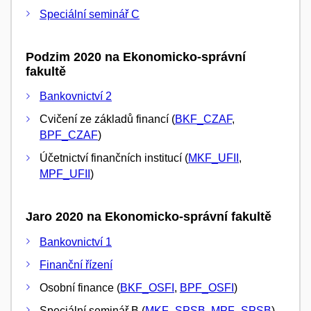
Speciální seminář C
Podzim 2020 na Ekonomicko-správní
fakultě
Bankovnictví 2
Cvičení ze základů financí (
BKF_CZAF
,
BPF_CZAF
)
Účetnictví finančních institucí (
MKF_UFII
,
MPF_UFII
)
Jaro 2020 na Ekonomicko-správní fakultě
Bankovnictví 1
Finanční řízení
Osobní finance (
BKF_OSFI
,
BPF_OSFI
)
Speciální seminář B (
MKF_SPSB
,
MPF_SPSB
)