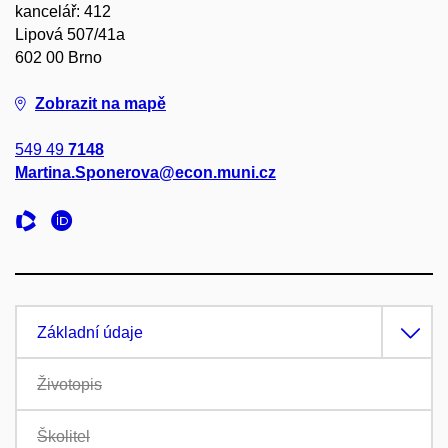
kancelář: 412
Lipová 507/41a
602 00 Brno
Zobrazit na mapě
549 49
7148
Martina.Sponerova@econ.muni.cz
Základní údaje
Životopis
Školitel