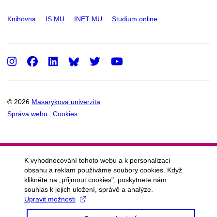
Knihovna
IS MU
INET MU
Studium online
Instagram
Facebook
LinkedIn
Twitter
Youtube
© 2026
Masarykova univerzita
Správa webu
Cookies
K vyhodnocování tohoto webu a k personalizaci
obsahu a reklam používáme soubory cookies. Když
klikněte na „přijmout cookies", poskytnete nám
souhlas k jejich uložení, správě a analýze.
Upravit možnosti