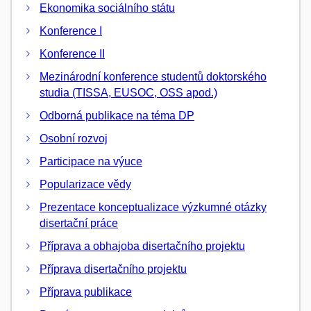
Ekonomika sociálního státu
Konference I
Konference II
Mezinárodní konference studentů doktorského
studia (TISSA, EUSOC, OSS apod.)
Odborná publikace na téma DP
Osobní rozvoj
Participace na výuce
Popularizace vědy
Prezentace konceptualizace výzkumné otázky
disertační práce
Příprava a obhajoba disertačního projektu
Příprava disertačního projektu
Příprava publikace