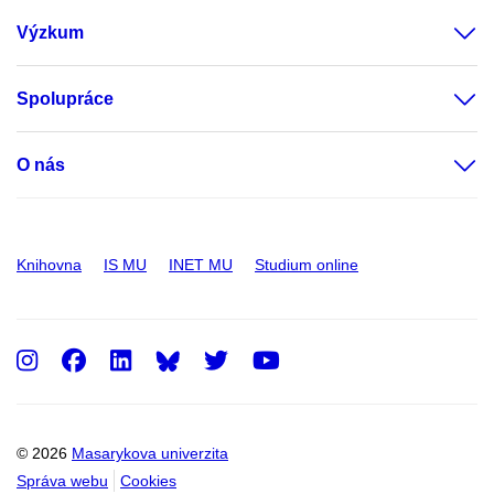
Výzkum
Spolupráce
O nás
Knihovna
IS MU
INET MU
Studium online
Instagram
Facebook
LinkedIn
Twitter
Youtube
© 2026
Masarykova univerzita
Správa webu
Cookies