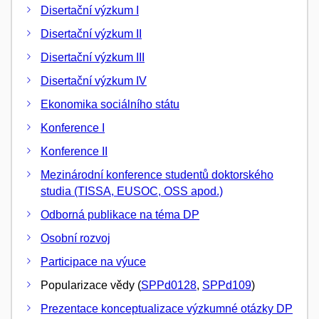
Disertační výzkum I
Disertační výzkum II
Disertační výzkum III
Disertační výzkum IV
Ekonomika sociálního státu
Konference I
Konference II
Mezinárodní konference studentů doktorského
studia (TISSA, EUSOC, OSS apod.)
Odborná publikace na téma DP
Osobní rozvoj
Participace na výuce
Popularizace vědy (
SPPd0128
,
SPPd109
)
Prezentace konceptualizace výzkumné otázky DP