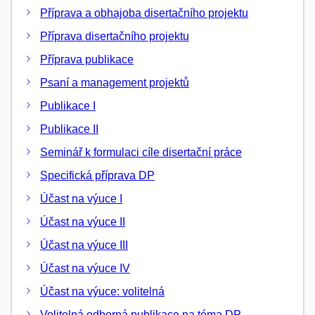
Příprava a obhajoba disertačního projektu
Příprava disertačního projektu
Příprava publikace
Psaní a management projektů
Publikace I
Publikace II
Seminář k formulaci cíle disertační práce
Specifická příprava DP
Účast na výuce I
Účast na výuce II
Účast na výuce III
Účast na výuce IV
Účast na výuce: volitelná
Volitelná odborná publikace na téma DP