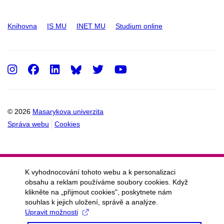
Knihovna
IS MU
INET MU
Studium online
Instagram
Facebook
LinkedIn
Twitter
Youtube
© 2026
Masarykova univerzita
Správa webu
Cookies
K vyhodnocování tohoto webu a k personalizaci
obsahu a reklam používáme soubory cookies. Když
klikněte na „přijmout cookies", poskytnete nám
souhlas k jejich uložení, správě a analýze.
Upravit možnosti