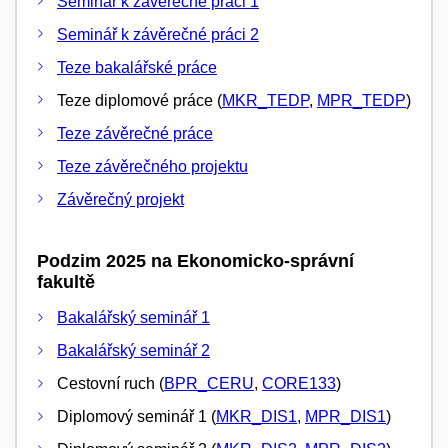
Seminář k závěrečné práci 1
Seminář k závěrečné práci 2
Teze bakalářské práce
Teze diplomové práce (
MKR_TEDP
,
MPR_TEDP
)
Teze závěrečné práce
Teze závěrečného projektu
Závěrečný projekt
Podzim 2025 na Ekonomicko-správní
fakultě
Bakalářský seminář 1
Bakalářský seminář 2
Cestovní ruch (
BPR_CERU
,
CORE133
)
Diplomový seminář 1 (
MKR_DIS1
,
MPR_DIS1
)