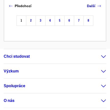
Předchozí
Další
1
2
3
4
5
6
7
8
Chci studovat
Výzkum
Spolupráce
O nás