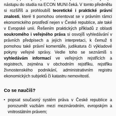
nástupu do studia na ECON MUNI čeká. V tomto předmětu
si rozšíříš a prohloubíš
teoretické i praktické právní
znalosti
, které ti pomohou orientovat se v právním rámci
ekonomického prostředí nejen v České republice, ale také
v Evropské unii. Řešením praktických příkladů z oblasti
soukromého i veřejného práva
si osvojíš vyhledávání v
právních předpisech a jejich interpretaci, k čemuž ti
pomohou také právní komentáře, judikatura či výkladové
pokyny veřejné správy. Vedle toho se seznámíš s
vyhledávám informací
ve veřejných rejstřících a
registrech, zejména v obchodním rejstříku, rejstříku
živnostenského podnikání, administrativním registru
ekonomických subjektů či katastru nemovitostí.
Co se naučíš?
popsat současný systém práva v České republice a
porozumět vazbám mezi mezinárodním, evropským a
vnitrostátním právem;