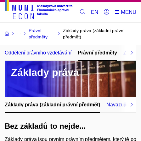
EN
Právní
Základy práva (základní právní
předměty
předmět)
Oddělení právního vzdělávání
Právní předměty
Zkoušk
Základy práva
Základy práva (základní právní předmět)
Navazující prá
Bez základů to nejde...
Základy práva jsou prvním právním předmětem, který tě po