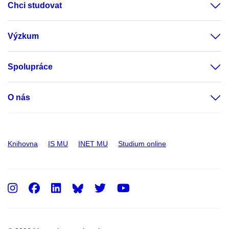
Chci studovat
Výzkum
Spolupráce
O nás
Knihovna
IS MU
INET MU
Studium online
Instagram
Facebook
LinkedIn
Twitter
Youtube