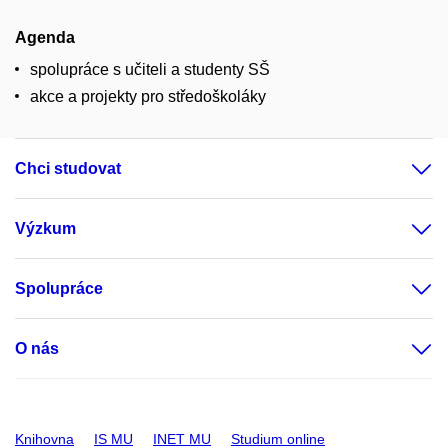
Agenda
spolupráce s učiteli a studenty SŠ
akce a projekty pro středoškoláky
Chci studovat
Výzkum
Spolupráce
O nás
Knihovna
IS MU
INET MU
Studium online