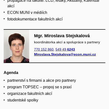
propagace na fakultě: LCD, letáky, Aktuality, Kalendář
akcí
ECON MUNI v médiích
fotodokumentace fakultních akcí
Mgr. Miroslava Stejskalová
koordinátorka akcí a spolupráce s partnery
770 152 860
,
549 49
6243
Miroslava.Stejskalova@econ.muni.cz
Agenda
partnerství s firmami a akce pro partnery
program TOPSEC – propoj se s praxí
organizace fakultních akcí
studentské spolky