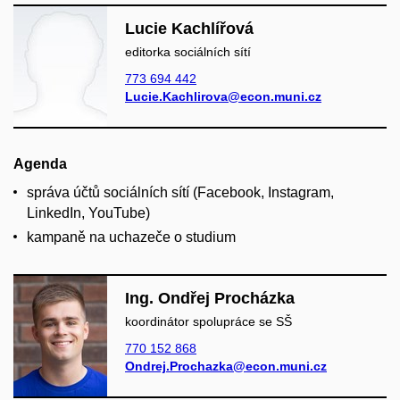
Lucie Kachlířová
editorka sociálních sítí
773 694 442
Lucie.Kachlirova@econ.muni.cz
Agenda
správa účtů sociálních sítí (Facebook, Instagram,
LinkedIn, YouTube)
kampaně na uchazeče o studium
Ing. Ondřej Procházka
koordinátor spolupráce se SŠ
770 152 868
Ondrej.Prochazka@econ.muni.cz