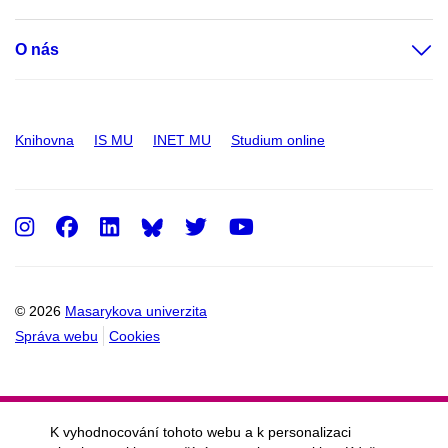
O nás
Knihovna
IS MU
INET MU
Studium online
Instagram
Facebook
LinkedIn
Twitter
Youtube
© 2026
Masarykova univerzita
Správa webu
Cookies
K vyhodnocování tohoto webu a k personalizaci