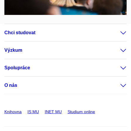
Chci studovat
Výzkum
Spolupráce
O nás
Knihovna
IS MU
INET MU
Studium online