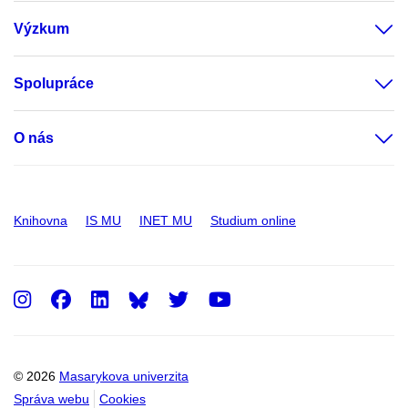
Výzkum
Spolupráce
O nás
Knihovna
IS MU
INET MU
Studium online
Instagram
Facebook
LinkedIn
Twitter
Youtube
© 2026
Masarykova univerzita
Správa webu
Cookies