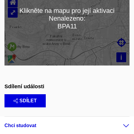
⌂
Klikněte na mapu pro její aktivaci
⤢
Nenalezeno:
Načítám mapu…
BPA11

i
Sdílení události
SDÍLET
Chci studovat