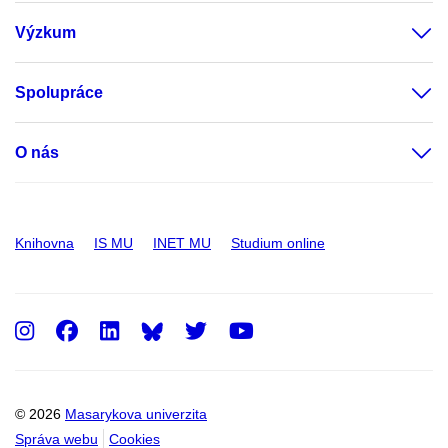
Výzkum
Spolupráce
O nás
Knihovna
IS MU
INET MU
Studium online
Instagram
Facebook
LinkedIn
Twitter
Youtube
© 2026
Masarykova univerzita
Správa webu
Cookies