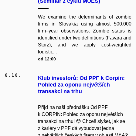
(Seminář z cyklu MUES)
We examine the determinants of zombie
firms in Slovakia using almost 500,000
firm–year observations. Zombie status is
identified under two definitions (Favara and
Storz), and we apply cost-weighted
logistic...
od 12:00
8.
10.
Klub investorů: Od PPF k Corpin:
Pohled za oponu největších
transakcí na trhu
Přijď na naši přednášku Od PPF
k CORPIN: Pohled za oponu největších
transakcí na trhu! 😍 Chceš slyšet, jak se
z kariéry v PPF dá vybudovat jedna
z největších českých firem v oblasti M&A❓