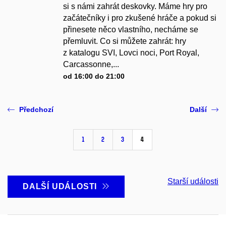
si s námi zahrát deskovky. Máme hry pro
začátečníky i pro zkušené hráče a pokud si
přinesete něco vlastního, necháme se
přemluvit. Co si můžete zahrát: hry
z katalogu SVI, Lovci noci, Port Royal,
Carcassonne,...
od 16:00 do 21:00
Předchozí
Další
1
2
3
4
Starší události
DALŠÍ UDÁLOSTI