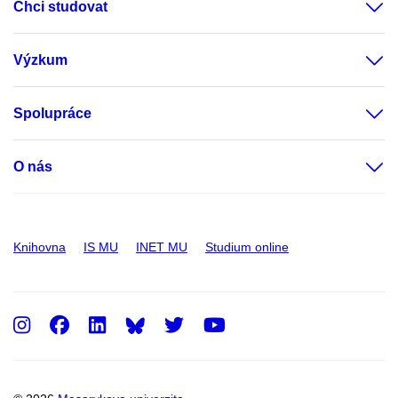
Chci studovat
Výzkum
Spolupráce
O nás
Knihovna
IS MU
INET MU
Studium online
Instagram
Facebook
LinkedIn
Twitter
Youtube