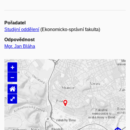
Pořadatel
Studijní oddělení
(Ekonomicko-správní fakulta)
Odpovědnost
Mgr. Jan Bláha
+
–
⌂
⤢
Načítám mapu…