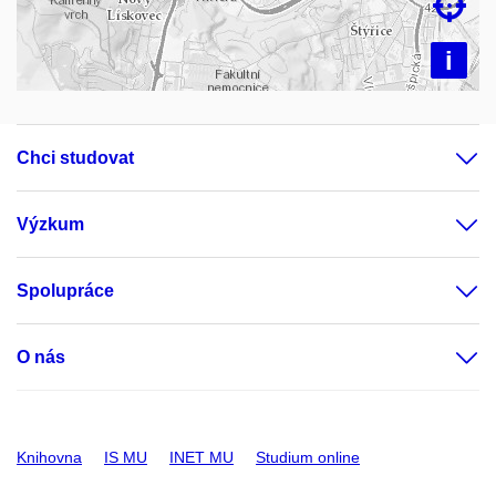

i
Chci studovat
Výzkum
Spolupráce
O nás
Knihovna
IS MU
INET MU
Studium online