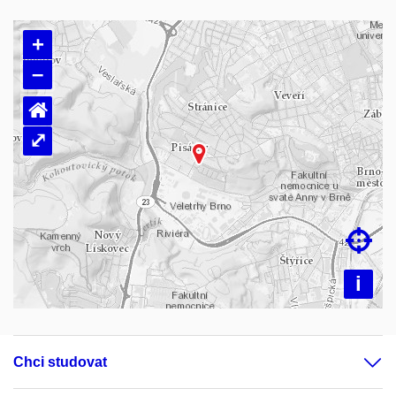
+
–
⌂
⤢
Načítám mapu…

i
Chci studovat