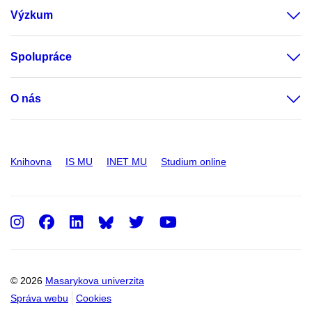
Výzkum
Spolupráce
O nás
Knihovna
IS MU
INET MU
Studium online
Instagram
Facebook
LinkedIn
Twitter
Youtube
© 2026
Masarykova univerzita
Správa webu
Cookies