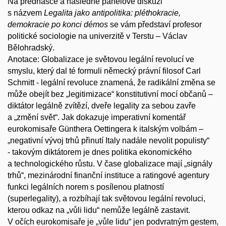
Na přednášce a následné panelové diskuzi
s názvem
Legalita jako antipolitika: pléthokracie,
demokracie po konci démos
se vám představí profesor
politické sociologie na univerzitě v Terstu – Václav
Bělohradský.
Anotace: Globalizace je světovou legální revolucí ve
smyslu, který dal té formuli německý právní filosof Carl
Schmitt - legální revoluce znamená, že radikální změna se
může obejít bez „legitimizace“ konstitutivní mocí občanů –
diktátor legálně zvítězí, dveře legality za sebou zavře
a „změní svět“. Jak dokazuje imperativní komentář
eurokomisaře Günthera Oettingera k italským volbám –
„negativní vývoj trhů přinutí Italy nadále nevolit populisty“
- takovým diktátorem je dnes politika ekonomického
a technologického růstu. V čase globalizace mají „signály
trhů“, mezinárodní finanční instituce a ratingové agentury
funkci legálních norem s posílenou platností
(superlegality), a rozbíhají tak světovou legální revoluci,
kterou odkaz na „vůli lidu“ nemůže legálně zastavit.
V očích eurokomisaře je „vůle lidu“ jen podvratným gestem,