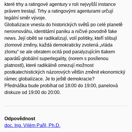
které trhy a ratingové agentury v roli nejvyšší instance
právem trestají. Trhy a ratingovými agenturami určují
legální směr vývoje.
Globalizace vnesla do historických světů po celé planetě
nerovnováhu, identitární paniku a ničivé povodně fake
news. Její oběti se radikalizují, volí politiky, kteří slibují
zlomové změny, každá demokraticky zvolená „vláda
zlomu“ se ale obratem ocitá pod paralyzujícím tlakem
aparátů globální superlegality, (norem s posílenou
platností), které radikálně omezují možnost
postkatechistických názorových většin změnit ekonomický
rámec globalizace. Je to ještě demokracie?
Přednáška bude probíhat od 18:00 do 19:00, panelová
diskuze od 19:00 do 20:00.
Odpovědnost
doc. Ing. Vilém Pařil, Ph.D.