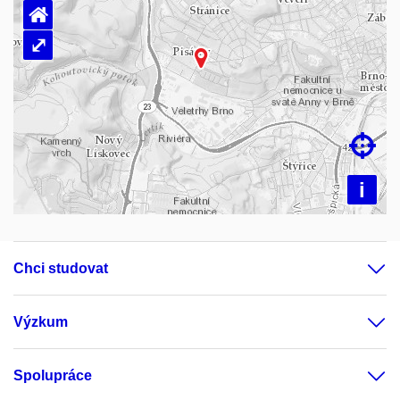
⌂
⤢
Načítám mapu…

i
Chci studovat
Výzkum
Spolupráce