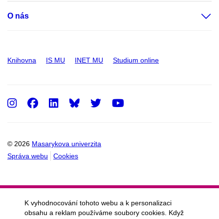
O nás
Knihovna
IS MU
INET MU
Studium online
Instagram
Facebook
LinkedIn
Twitter
Youtube
© 2026
Masarykova univerzita
Správa webu
Cookies
K vyhodnocování tohoto webu a k personalizaci
obsahu a reklam používáme soubory cookies. Když