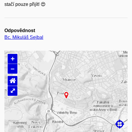
stačí pouze přijít! 😍
Odpovědnost
Bc. Mikuláš Sejbal
+
–
⌂
⤢
Načítám mapu…
