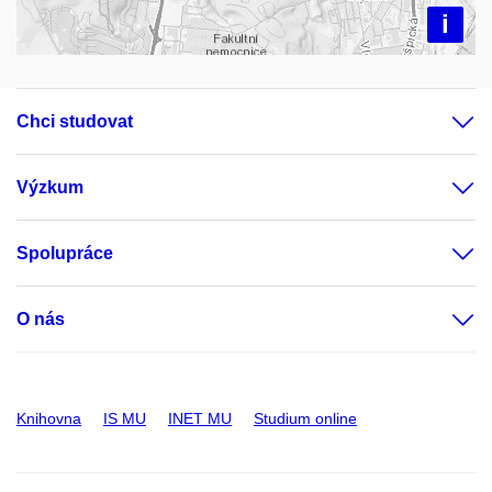
i
Chci studovat
Výzkum
Spolupráce
O nás
Knihovna
IS MU
INET MU
Studium online