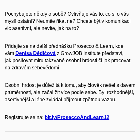
Pochybujete někdy o sobě? Ovlivňuje vás to, co si o vás
myslí ostatní? Neumíte říkat ne? Chcete být v komunikaci
víc asertivní, ale nevíte, jak na to?
P
ř
idejte se na další p
ř
ednášku Prosecco & Learn
, kde
vám
Denisa Dědičová
z GrowJOB Institute představí,
jak
posilovat míru takzvané osobní hrdosti či jak pracovat
na zdravém sebevědomí
Osobní hrdost je důležitá k tomu, aby člověk nešel s davem
průměrnosti, ale začal žít více podle sebe. Byl rozhodnější,
asertivnější a lépe zvládal přijmout zpětnou vazbu.
Registrujte se na:
bit.ly/ProseccoAndLearn12