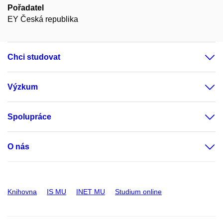
Pořadatel
EY Česká republika
Chci studovat
Výzkum
Spolupráce
O nás
Knihovna
IS MU
INET MU
Studium online