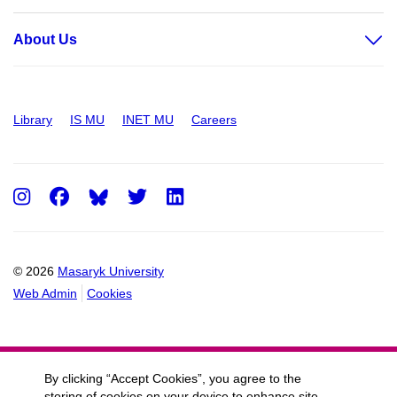
About Us
Library
IS MU
INET MU
Careers
Instagram
Facebook
Twitter
LinkedIn
© 2026
Masaryk University
Web Admin
Cookies
By clicking “Accept Cookies”, you agree to the
storing of cookies on your device to enhance site