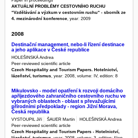
Paper in proceedings
AKTUÁLNÍ PROBLÉMY CESTOVNÍHO RUCHU
“Vzdělávání a výzkum v cestovním ruchu“ - sborník ze
4. mezinárodní konference
, year: 2009
2008
Destinační management, nebo-li řízení destinace
a jeho aplikace v České republice
HOLEŠINSKÁ Andrea
Peer-reviewed scientific article
Czech Hospitality and Tourism Papers. Hotelnictví,
lázeňství, turismus
, year: 2008, volume: IV, edition: 8
Mikulovsko - model opatření k rozvoji domácího
apříjezdového zahraničního cestovního ruchu ve
vybraných oblastech - oblast s převažujícími
přírodními předpoklady - region Jižní Morava,
Česká republika
VYSTOUPIL Jiří
ŠAUER Martin
HOLEŠINSKÁ Andrea
Peer-reviewed scientific article
Czech Hospitality and Tourism Papers - Hotelnictví,
lázeňství, turismus
, year: 2008, volume: 3, edition: říjen