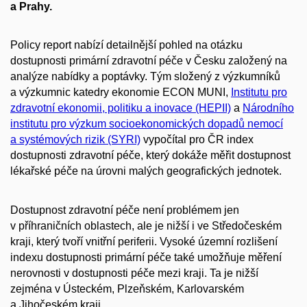
a Prahy.
Policy report nabízí detailnější pohled na otázku
dostupnosti primární zdravotní péče v Česku založený na
analýze nabídky a poptávky. Tým složený z výzkumníků
a výzkumnic katedry ekonomie ECON MUNI,
Institutu pro
zdravotní ekonomii, politiku a inovace (HEPII)
a
Národního
institutu pro výzkum socioekonomických dopadů nemocí
a systémových rizik (SYRI)
vypočítal pro ČR index
dostupnosti zdravotní péče, který dokáže měřit dostupnost
lékařské péče na úrovni malých geografických jednotek.
Dostupnost zdravotní péče není problémem jen
v příhraničních oblastech, ale je nižší i ve Středočeském
kraji, který tvoří vnitřní periferii. Vysoké územní rozlišení
indexu dostupnosti primární péče také umožňuje měření
nerovnosti v dostupnosti péče mezi kraji. Ta je nižší
zejména v Ústeckém, Plzeňském, Karlovarském
a Jihočeském kraji.