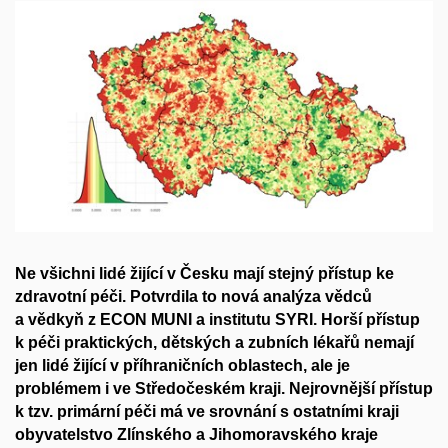
Ne všichni lidé žijící v Česku mají stejný přístup ke
zdravotní péči. Potvrdila to nová analýza vědců
a vědkyň z ECON MUNI a institutu SYRI. Horší přístup
k péči praktických, dětských a zubních lékařů nemají
jen lidé žijící v příhraničních oblastech, ale je
problémem i ve Středočeském kraji. Nejrovnější přístup
k tzv. primární péči má ve srovnání s ostatními kraji
obyvatelstvo Zlínského a Jihomoravského kraje