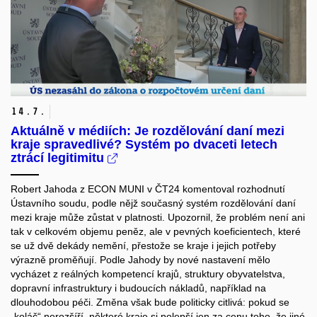
14.
7.
Aktuálně v médiích: Je rozdělování daní mezi
kraje spravedlivé? Systém po dvaceti letech
ztrácí legitimitu
Robert Jahoda z ECON MUNI v ČT24 komentoval rozhodnutí
Ústavního soudu, podle nějž současný systém rozdělování daní
mezi kraje může zůstat v platnosti. Upozornil, že problém není ani
tak v celkovém objemu peněz, ale v pevných koeficientech, které
se už dvě dekády nemění, přestože se kraje i jejich potřeby
výrazně proměňují. Podle Jahody by nové nastavení mělo
vycházet z reálných kompetencí krajů, struktury obyvatelstva,
dopravní infrastruktury i budoucích nákladů, například na
dlouhodobou péči. Změna však bude politicky citlivá: pokud se
„koláč“ nerozšíří, některé kraje si polepší jen za cenu toho, že jiné