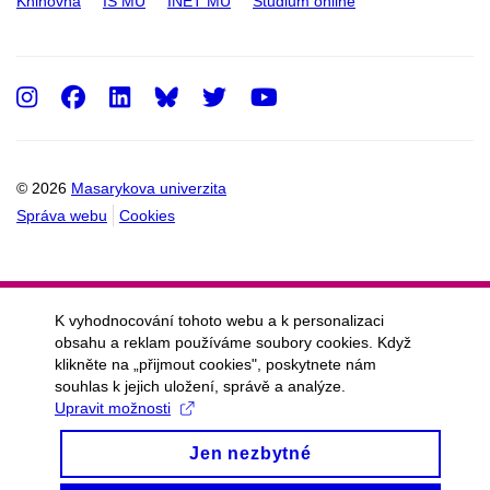
Knihovna
IS MU
INET MU
Studium online
Instagram
Facebook
LinkedIn
Twitter
Youtube
© 2026
Masarykova univerzita
Správa webu
Cookies
K vyhodnocování tohoto webu a k personalizaci
obsahu a reklam používáme soubory cookies. Když
klikněte na „přijmout cookies", poskytnete nám
souhlas k jejich uložení, správě a analýze.
Upravit možnosti
Jen nezbytné