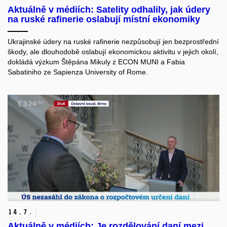
Aktuálně v médiích: Satelity odhalily, jak údery
na ruské rafinerie oslabují místní ekonomiky
Ukrajinské údery na ruské rafinerie nezpůsobují jen bezprostřední
škody, ale dlouhodobě oslabují ekonomickou aktivitu v jejich okolí,
dokládá výzkum Štěpána Mikuly z ECON MUNI a Fabia
Sabatiniho ze Sapienza University of Rome.
14.
7.
Aktuálně v médiích: Je rozdělování daní mezi