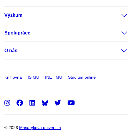
Výzkum
Spolupráce
O nás
Knihovna
IS MU
INET MU
Studium online
Instagram
Facebook
LinkedIn
Twitter
Youtube
© 2026
Masarykova univerzita