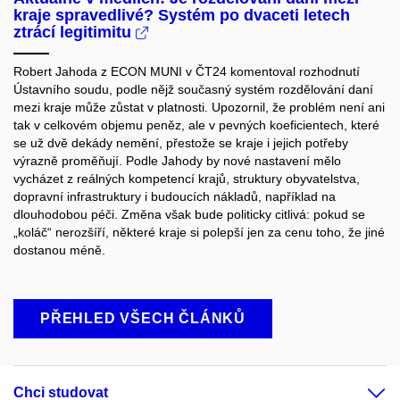
kraje spravedlivé? Systém po dvaceti letech
ztrácí legitimitu
Robert Jahoda z ECON MUNI v ČT24 komentoval rozhodnutí
Ústavního soudu, podle nějž současný systém rozdělování daní
mezi kraje může zůstat v platnosti. Upozornil, že problém není ani
tak v celkovém objemu peněz, ale v pevných koeficientech, které
se už dvě dekády nemění, přestože se kraje i jejich potřeby
výrazně proměňují. Podle Jahody by nové nastavení mělo
vycházet z reálných kompetencí krajů, struktury obyvatelstva,
dopravní infrastruktury i budoucích nákladů, například na
dlouhodobou péči. Změna však bude politicky citlivá: pokud se
„koláč“ nerozšíří, některé kraje si polepší jen za cenu toho, že jiné
dostanou méně.
PŘEHLED VŠECH ČLÁNKŮ
Chci studovat